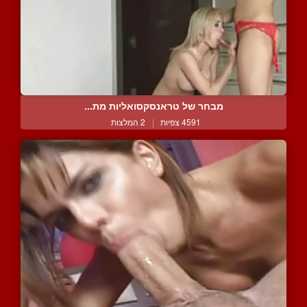
מבחר של טראנסקסואליות מת...
4591 צפיות
|
2 המלצות