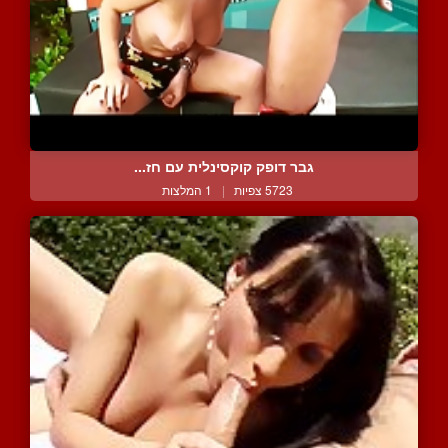
גבר דופק קוקסינלית עם חז...
5723 צפיות
|
1 המלצות