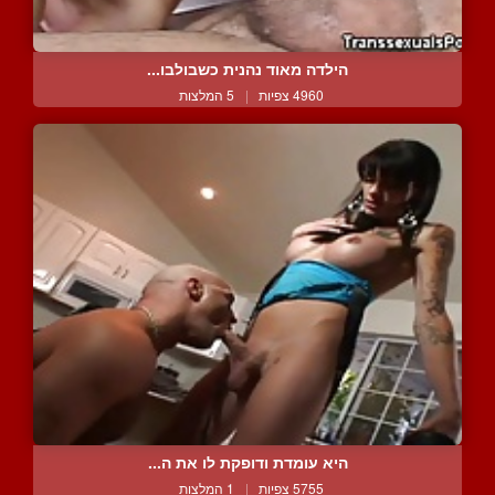
הילדה מאוד נהנית כשבולבו...
4960 צפיות
|
5 המלצות
היא עומדת ודופקת לו את ה...
5755 צפיות
|
1 המלצות