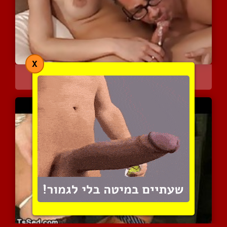
X
מציצת בולבול טובה עם גמי...
9609 צפיות
|
4 המלצות