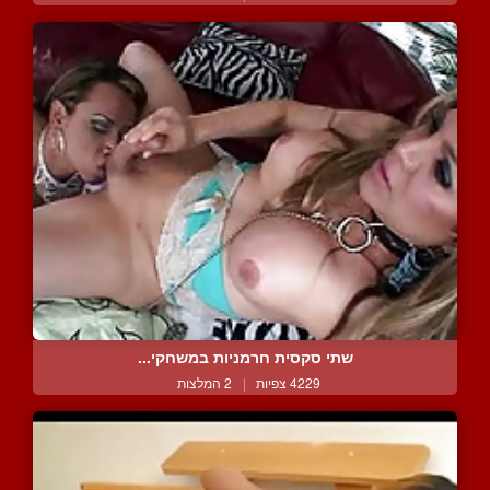
שתי סקסית חרמניות במשחקי...
4229 צפיות
|
2 המלצות