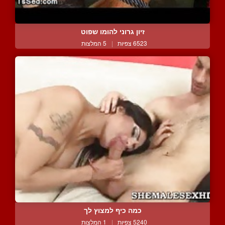
זיון גרוני להומו שפוט
6523 צפיות
|
5 המלצות
כמה כיף למצוץ לך
5240 צפיות
|
1 המלצות