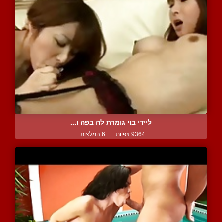
ליידי בוי גומרת לה בפה ו...
9364 צפיות
|
6 המלצות