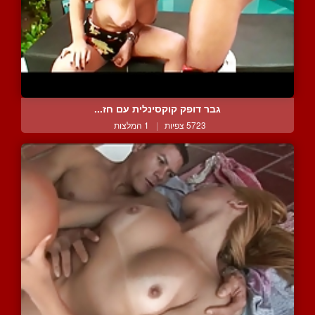
גבר דופק קוקסינלית עם חז...
5723 צפיות
|
1 המלצות