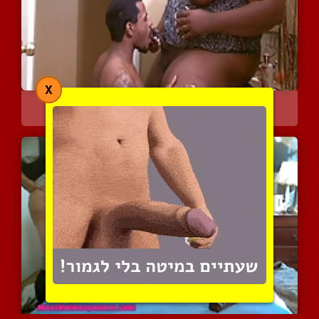
X
שמנה לטינית נמצצת על ידי...
8751 צפיות
|
6 המלצות