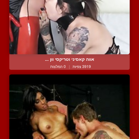
אווה קאסיני וטריקסי וון ...
3919 צפיות
|
0 המלצות