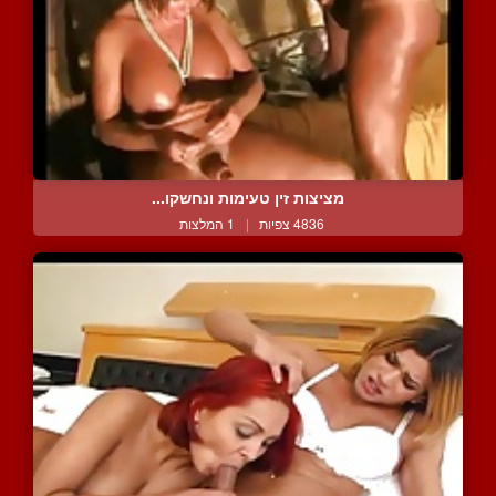
מציצות זין טעימות ונחשקו...
4836 צפיות
|
1 המלצות