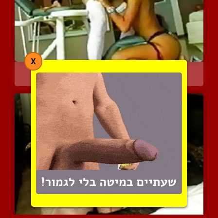
X
היא אוהבת להימצץ בעמידה ...
5441 צפיות
|
2 המלצות