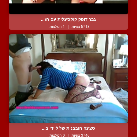
גבר דופק קוקסינלית עם חז...
5718 צפיות
|
1 המלצות
סצינה חובבנית של ליידי ב...
3746 צפיות
|
0 המלצות