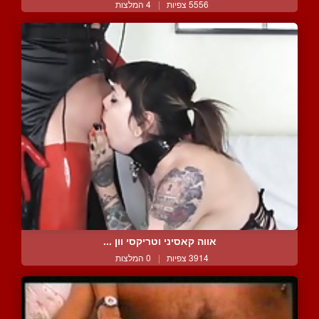
5556 צפיות
|
4 המלצות
אווה קאסיני וטריקסי וון ...
3914 צפיות
|
0 המלצות