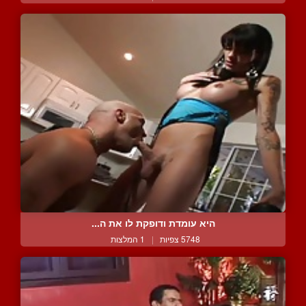
היא עומדת ודופקת לו את ה...
5748 צפיות
|
1 המלצות