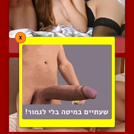
X
בובת סקסית וחמודה יורדת ...
4755 צפיות
|
3 המלצות