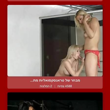
מבחר של טראנסקסואליות מת...
4588 צפיות
|
2 המלצות