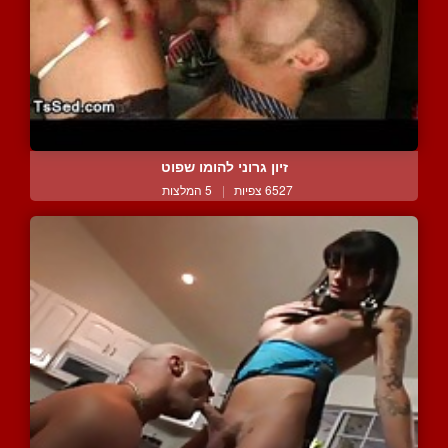
זיון גרוני להומו שפוט
6527 צפיות
|
5 המלצות