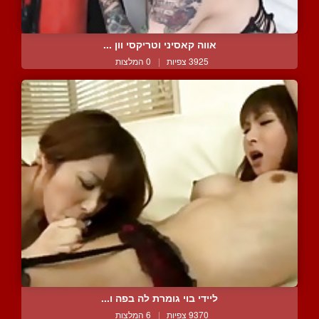
אווה קאסיני וטריקסי וון ...
3925 צפיות
|
0 המלצות
ליידי בוי גומרת לה בפה ו...
9370 צפיות
|
6 המלצות