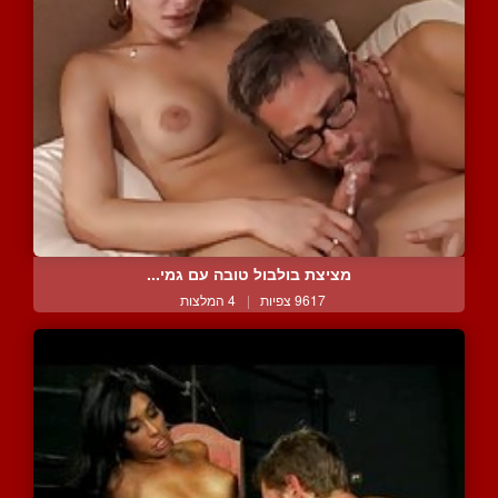
מציצת בולבול טובה עם גמי...
9617 צפיות
|
4 המלצות