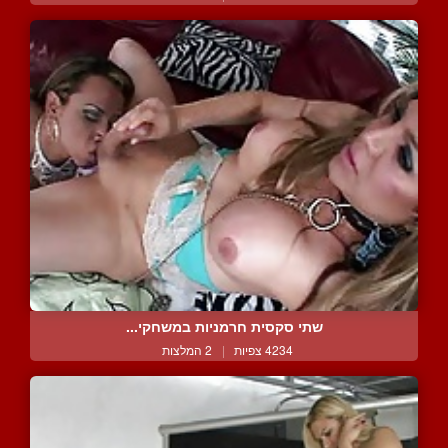
שתי סקסית חרמניות במשחקי...
4234 צפיות
|
2 המלצות