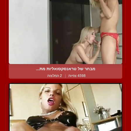
מבחר של טראנסקסואליות מת...
4598 צפיות
|
2 המלצות