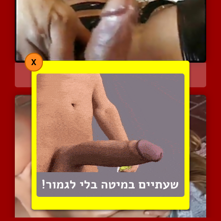
X
מציצות בולבולים של כוסיו...
11174 צפיות
|
4 המלצות