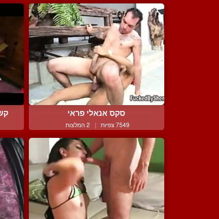
סקס אנאלי פראי
קשו
7549 צפיות
|
2 המלצות