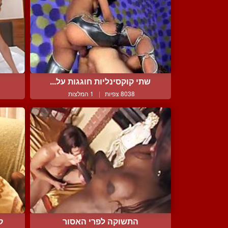
שתי קוקסינליות חוגגות על...
8038 צפיות
|
1 המלצות
התשוקה לפרי האסור
ק