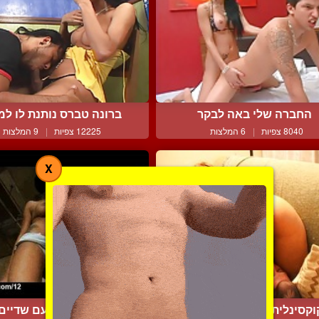
החברה שלי באה לבקר
ברונה טברס נותנת לו למצ
8040 צפיות
|
6 המלצות
12225 צפיות
|
9 המלצות
X
וקסינלית נימפו עם שני ז...
קוקסית שחורה עם שדיים ע