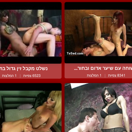
חה עם שיער אדום ובחור...
נשלט מקבל זין גדול בתו
8341 צפיות
|
1 המלצות
6523 צפיות
|
1 המלצות