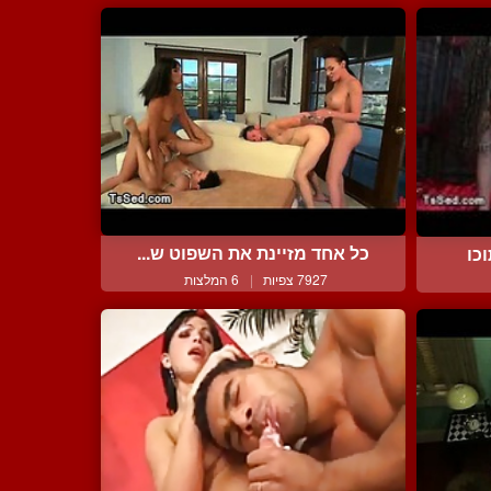
כל אחד מזיינת את השפוט ש...
כו
7927 צפיות
|
6 המלצות