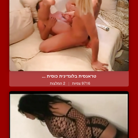
טראנסית בלונדינית כוסית ...
9716 צפיות
|
2 המלצות