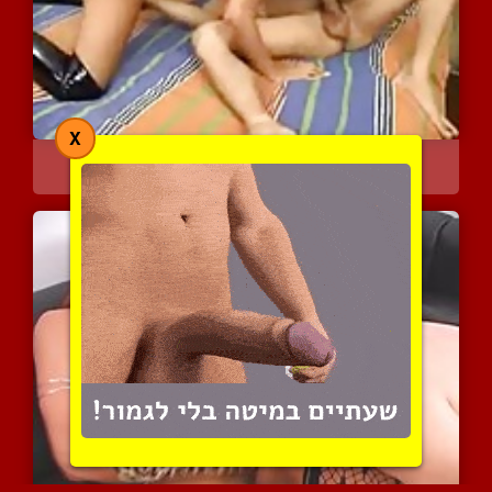
X
בלונדינית טעימה במציצה ו...
8132 צפיות
|
3 המלצות