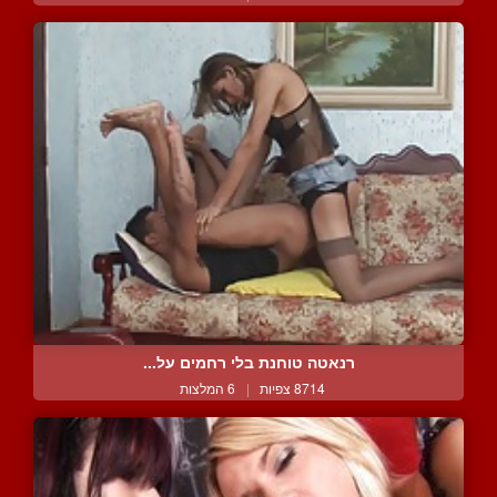
רנאטה טוחנת בלי רחמים על...
8714 צפיות
|
6 המלצות