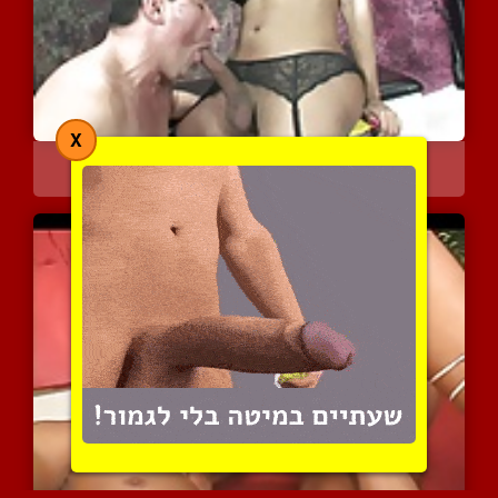
X
אריאדני אוליב המקסימה
7485 צפיות
|
0 המלצות