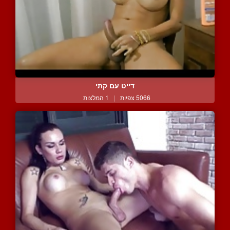
דייט עם קתי
5066 צפיות
|
1 המלצות