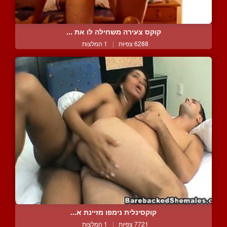
קוקס צעירה משחילה לו את ...
6288 צפיות
|
1 המלצות
קוקסינלית נימפו מזיינת א...
7721 צפיות
|
1 המלצות