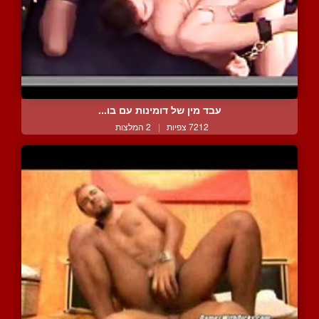
עבד מין של דומינות עם בו...
7212 צפיות
|
2 המלצות