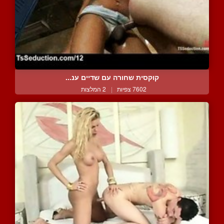
קוקסית שחורה עם שדיים ענ...
7602 צפיות
|
2 המלצות