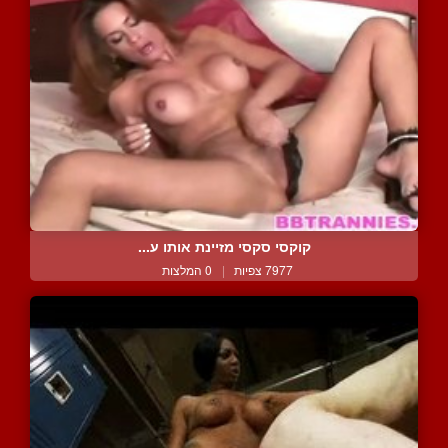
קוקסי סקסי מזיינת אותו ע...
7977 צפיות
|
0 המלצות