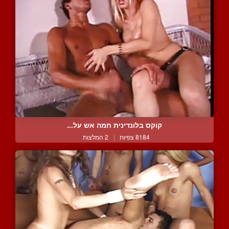
קוקס בלונדינית חמה אש על...
8184 צפיות
|
2 המלצות