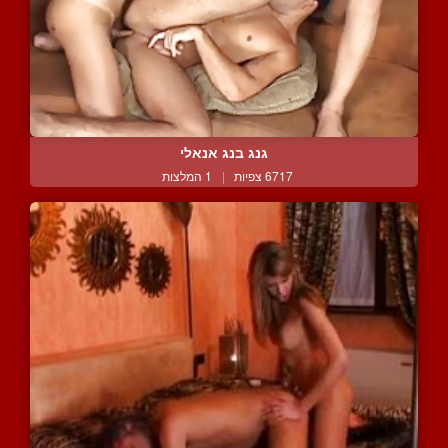
גנג בנג אנאלי
6717 צפיות
|
1 המלצות