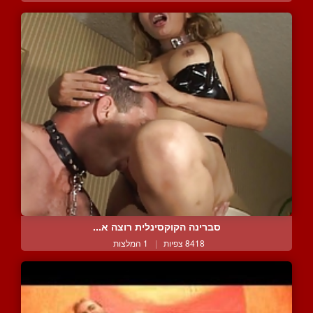
סברינה הקוקסינלית רוצה א...
8418 צפיות
|
1 המלצות