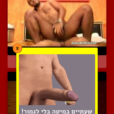
X
קוקס בזיון הארד קור!!!
5211 צפיות
|
0 המלצות