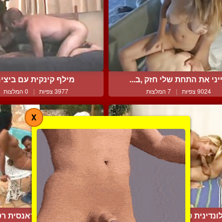
ייני את התחת שלי חזק ,ב...
מילף קינקית עם ביצי
9024 צפיות
|
7 המלצות
3977 צפיות
|
0 המלצות
X
ונדינית טעימה במציצה ו...
זיון נדיר עם טראנסית רטו