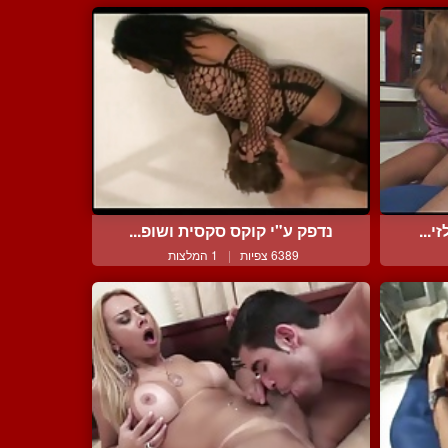
...
נדפק ע"י קוקס סקסית ושופ...
6389 צפיות
|
1 המלצות