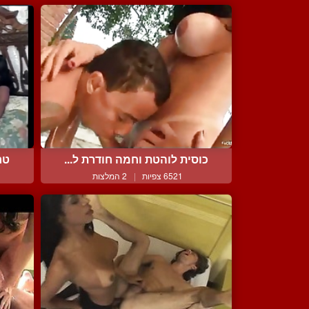
כוסית לוהטת וחמה חודרת ל...
טר
6521 צפיות
|
2 המלצות