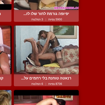
יפיופה גורמת לחור שלו לז...
מ
5900 צפיות
|
3 המלצות
רנאטה טוחנת בלי רחמים על...
קו
8706 צפיות
|
6 המלצות