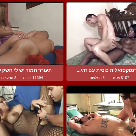
נסקסואלית כוסית עם זרג...
תעורר חמוד יש לי חשק לזי
8107 צפיות
|
3 המלצות
11394 צפיות
|
2 המלצות