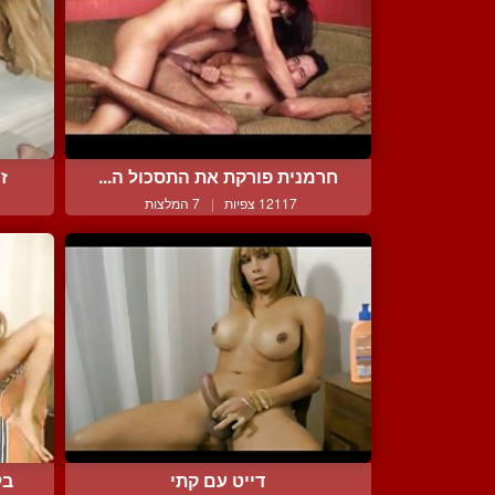
חרמנית פורקת את התסכול ה...
ז
12117 צפיות
|
7 המלצות
דייט עם קתי
בל