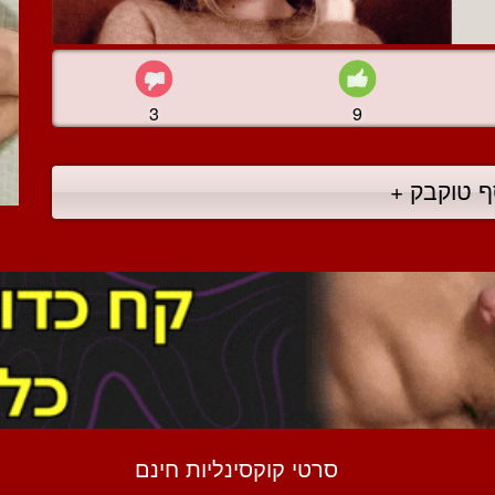
3
9
ף טוקבק +
סרטי קוקסינליות חינם