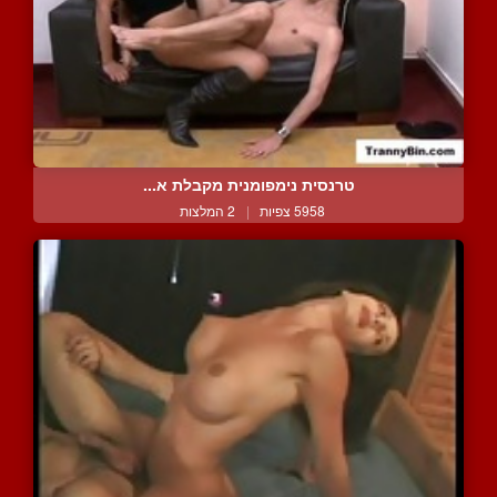
טרנסית נימפומנית מקבלת א...
5958 צפיות
|
2 המלצות