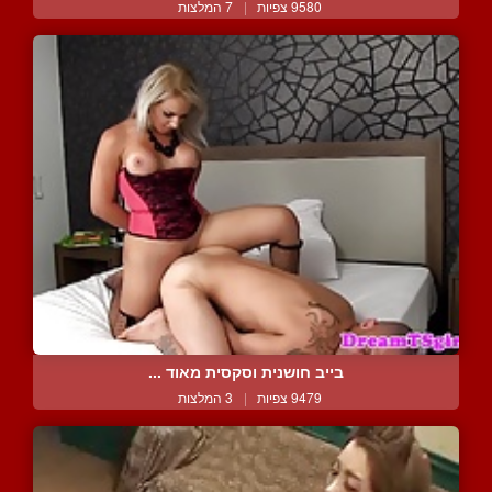
9580 צפיות
|
7 המלצות
בייב חושנית וסקסית מאוד ...
9479 צפיות
|
3 המלצות