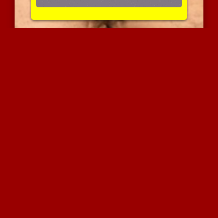
חרמנית בגרביונים מזדיינת...
5940 צפיות
|
2 המלצות