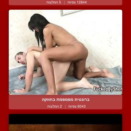
12844 צפיות
|
5 המלצות
ברונטית מפמפמת בחוזקה
6043 צפיות
|
2 המלצות