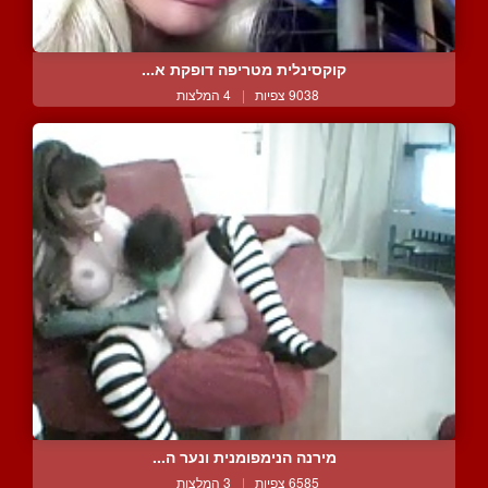
קוקסינלית מטריפה דופקת א...
9038 צפיות
|
4 המלצות
מירנה הנימפומנית ונער ה...
6585 צפיות
|
3 המלצות