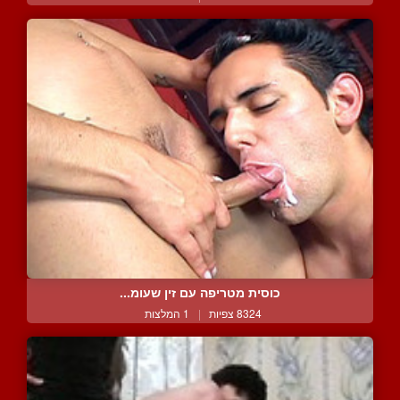
כוסית מטריפה עם זין שעומ...
8324 צפיות
|
1 המלצות