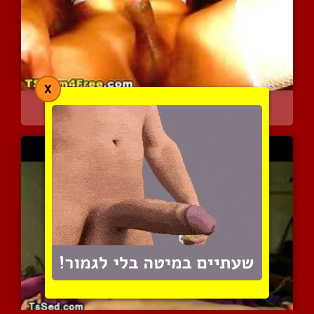
X
קוקס עם חזה ענק נמצצת על...
5513 צפיות
|
2 המלצות