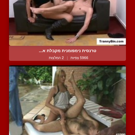
טרנסית נימפומנית מקבלת א...
5966 צפיות
|
2 המלצות