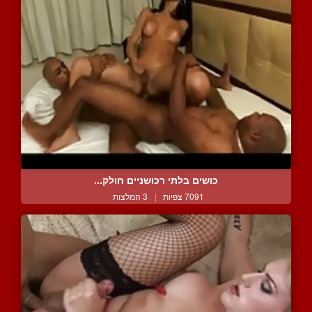
כושים בלתי רכושניים חולק...
7091 צפיות
|
3 המלצות