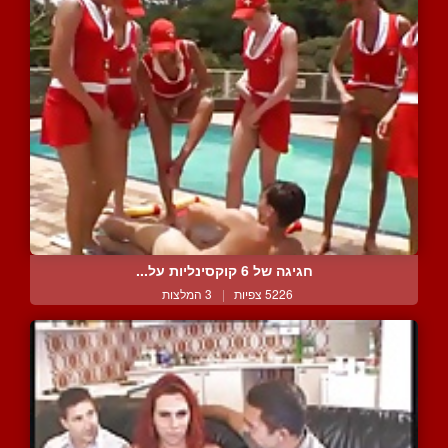
חגיגה של 6 קוקסינליות על...
5226 צפיות
|
3 המלצות