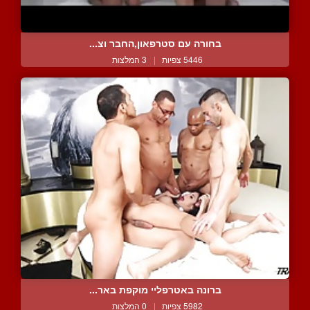
בחורה עם סטרפאון,החבר וצ...
5446 צפיות
|
3 המלצות
ברונה באטרפליי מוקפת באר...
5982 צפיות
|
0 המלצות