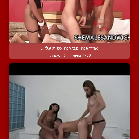
אדריאנה ופביאנה עטות עלי...
7700 צפיות
|
0 המלצות