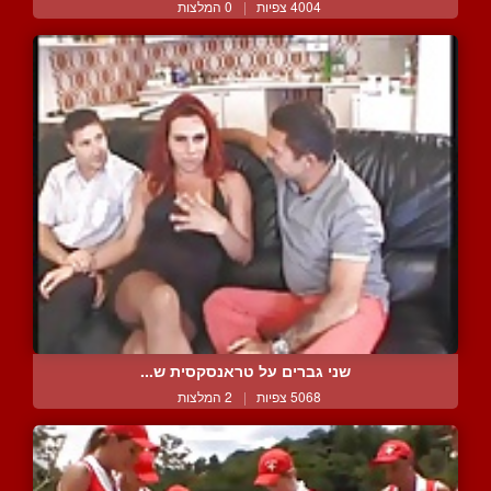
4004 צפיות
|
0 המלצות
שני גברים על טראנסקסית ש...
5068 צפיות
|
2 המלצות