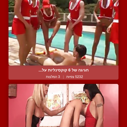
חגיגה של 6 קוקסינליות על...
5232 צפיות
|
3 המלצות