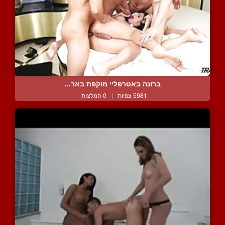
ברונה באטרפליי מוקפת באר...
5981 צפיות
|
0 המלצות