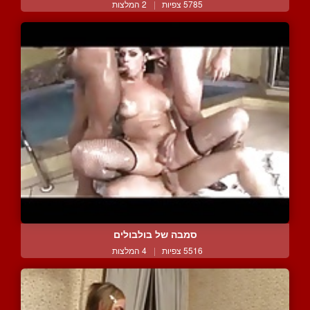
5785 צפיות
|
2 המלצות
סמבה של בולבולים
5516 צפיות
|
4 המלצות