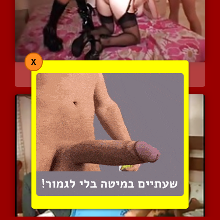
X
סרטון ביתי של אישה כנועה...
4809 צפיות
|
0 המלצות