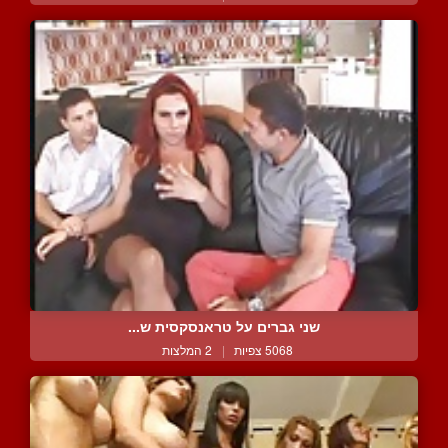
שני גברים על טראנסקסית ש...
5068 צפיות
|
2 המלצות