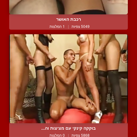
רכבת האושר
5049 צפיות
|
1 המלצות
בוקקה קינקי עם מציצות וה...
5868 צפיות
|
0 המלצות