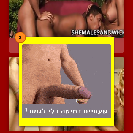
X
אלין סנטוס ומיקלי חוגגות...
5732 צפיות
|
2 המלצות