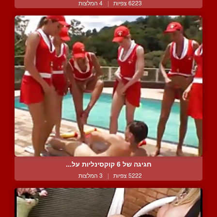
6223 צפיות
|
4 המלצות
חגיגה של 6 קוקסינליות על...
5222 צפיות
|
3 המלצות