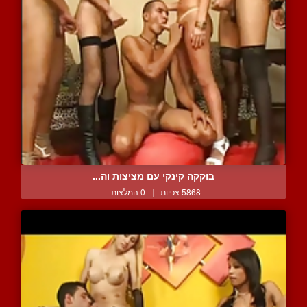
בוקקה קינקי עם מציצות וה...
5868 צפיות
|
0 המלצות