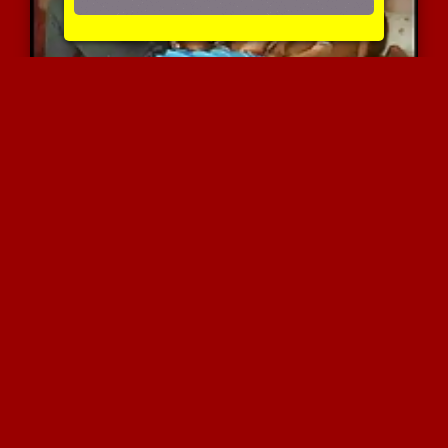
מפגש טריו אינטימי ודיסקר...
5645 צפיות
|
1 המלצות