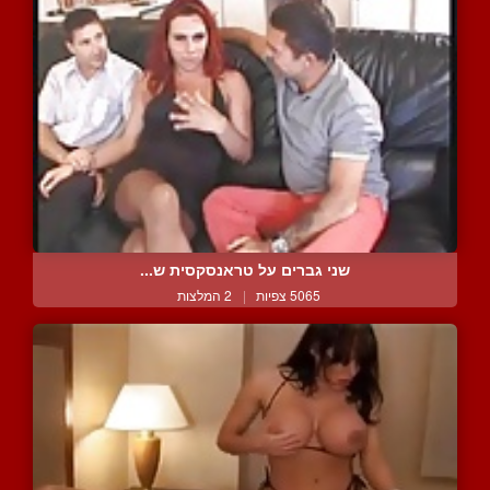
שני גברים על טראנסקסית ש...
5065 צפיות
|
2 המלצות