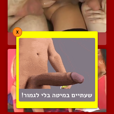
X
רכבת האושר
5051 צפיות
|
1 המלצות