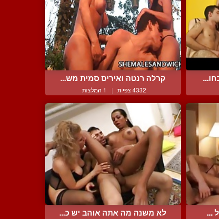
ו...
קרלה רנטה ואיריס סמית מש...
4332 צפיות
|
1 המלצות
...
לא משנה מה אתה אוהב יש כ...