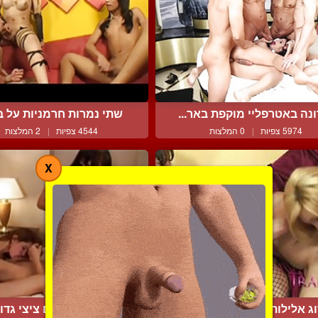
נה באטרפליי מוקפת באר...
שתי נמרות חרמניות על בח
5974 צפיות
|
0 המלצות
4544 צפיות
|
2 המלצות
X
וג אלילות מין מקסימות ו...
שתי כוסיות עם ציצי גדול 