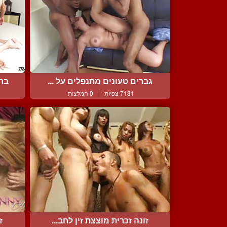
גברים טעונים מתנפלים על ...
ברו
7131 צפיות
|
0 המלצות
זונה זכרית מוצצת זין לחב...
ז