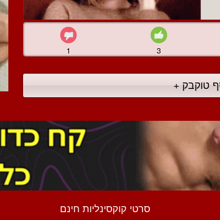
1
3
ף טוקבק +
סרטי קוקסינליות חינם