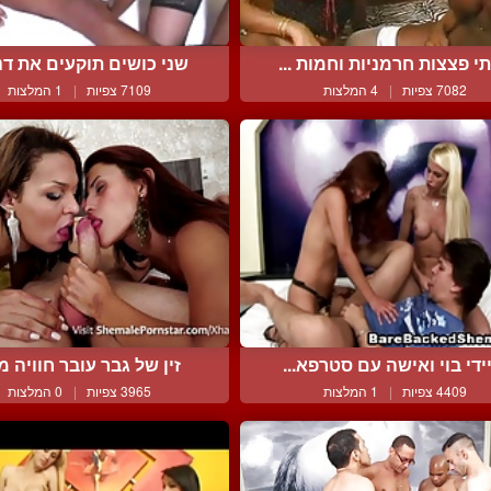
י פצצות חרמניות וחמות ...
שני כושים תוקעים את דני
7082 צפיות
|
4 המלצות
7109 צפיות
|
1 המלצות
ידי בוי ואישה עם סטרפא...
זין של גבר עובר חוויה מר
4409 צפיות
|
1 המלצות
3965 צפיות
|
0 המלצות