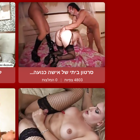
סרטון ביתי של אישה כנועה...
ל
4803 צפיות
|
0 המלצות