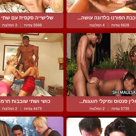
כבת הפורנו בלדונה עושה...
שלישייה סקסית עם שתי בל
6628 צפיות
|
4 המלצות
5698 צפיות
|
3 המלצות
לין סנטוס ומיקלי חוגגות...
כושי ושתי שובבות חרמנ
5735 צפיות
|
2 המלצות
4475 צפיות
|
2 המלצות