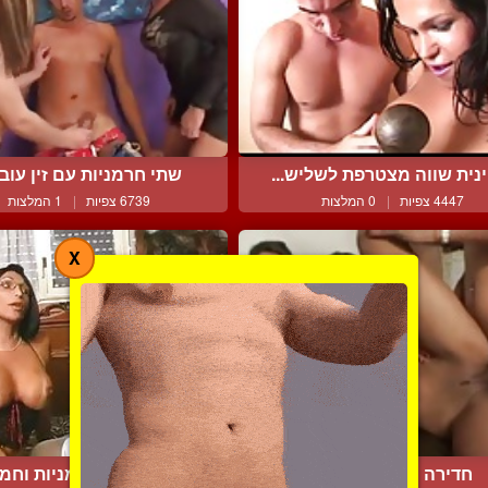
נית שווה מצטרפת לשליש...
שתי חרמניות עם זין עובדו
4447 צפיות
|
0 המלצות
6739 צפיות
|
1 המלצות
X
חדירה כפולה לבחורה
שתי פצצות חרמניות וחמות