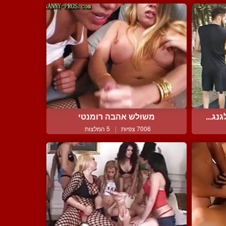
ג...
משולש אהבה רומנטי
7006 צפיות
|
5 המלצות