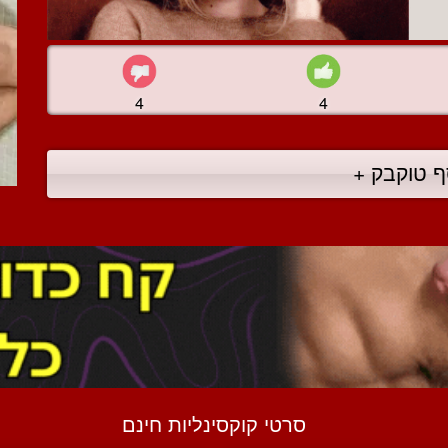
4
4
ף טוקבק +
סרטי קוקסינליות חינם