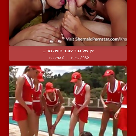
זין של גבר עובר חוויה מר...
3962 צפיות
|
0 המלצות