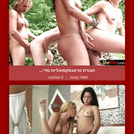
חבורת טראנסקסואליות מזיי...
7466 צפיות
|
5 המלצות