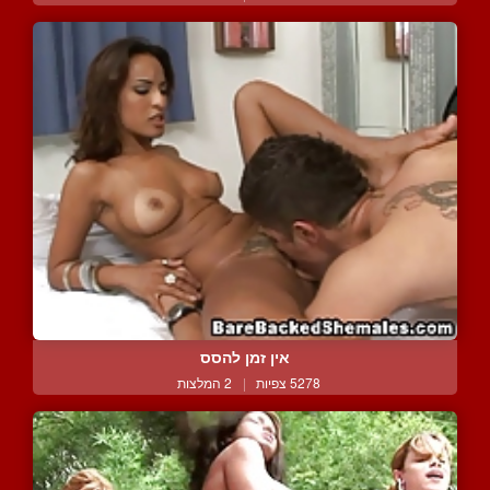
אין זמן להסס
5278 צפיות
|
2 המלצות