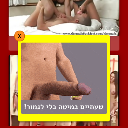
X
ליידי בוי מצטרפת לזוג נה...
9774 צפיות
|
9 המלצות