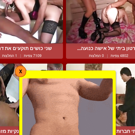
טון ביתי של אישה כנועה...
שני כושים תוקעים את דני
4802 צפיות
|
0 המלצות
7109 צפיות
|
1 המלצות
X
 חברות טראנסקסואליות ...
אישה וקוקס קינקיות מזמי