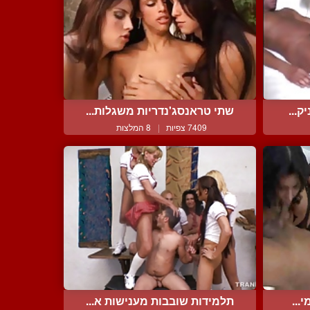
ק...
שתי טראנסג'נדריות משגלות...
7409 צפיות
|
8 המלצות
...
תלמידות שובבות מענישות א...