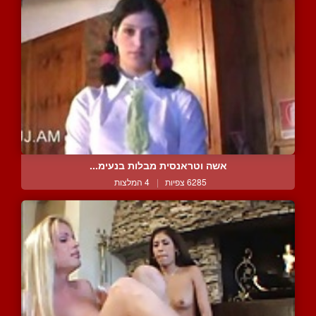
אשה וטראנסית מבלות בנעימ...
6285 צפיות
|
4 המלצות