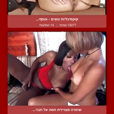
קוקסינליות ונשים - אוסף...
13277 צפיות
|
14 המלצות
שחורה מצויידת חמה על חבר...