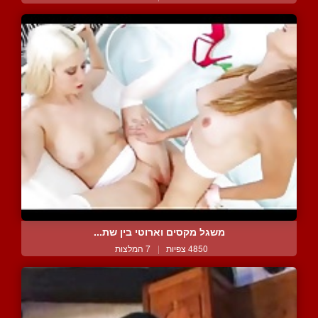
משגל מקסים וארוטי בין שת...
4850 צפיות
|
7 המלצות