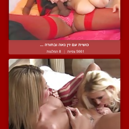
כושית עם זין נאה ובחורה ...
5661 צפיות
|
8 המלצות