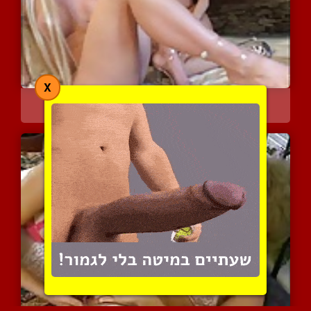
X
חתלתולה בלונדינית עם בול...
7923 צפיות
|
15 המלצות