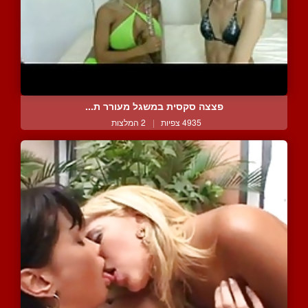
פצצה סקסית במשגל מעורר ת...
4935 צפיות
|
2 המלצות