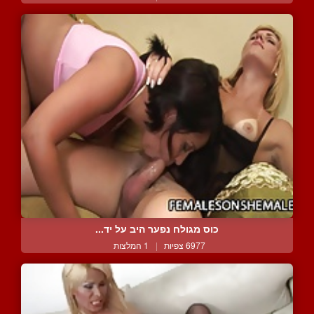
כוס מגולח נפער היב על יד...
6977 צפיות
|
1 המלצות