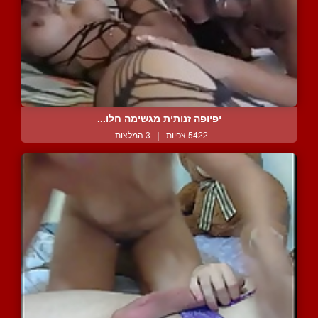
יפיופה זנותית מגשימה חלו...
5422 צפיות
|
3 המלצות