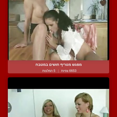
מפגש מטריף חושים במטבח
6653 צפיות
|
5 המלצות