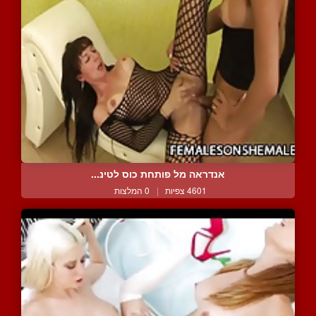
אנדראה מל פותחת כוס לטינ...
4601 צפיות
|
0 המלצות