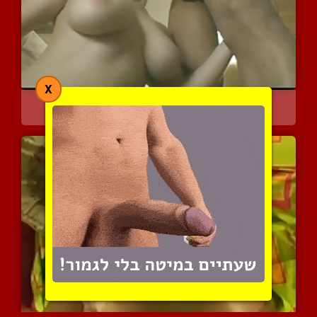
X
ברונטית שווה ואישה שופעת...
5990 צפיות
|
3 המלצות