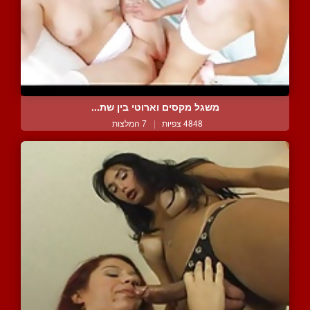
משגל מקסים וארוטי בין שת...
4848 צפיות
|
7 המלצות