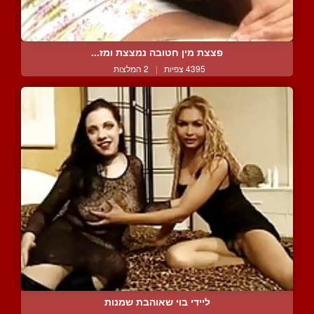
פצצת מין חטובה נמצצת ומז...
4395 צפיות
|
2 המלצות
ליידי בוי שאוהבת שמנות