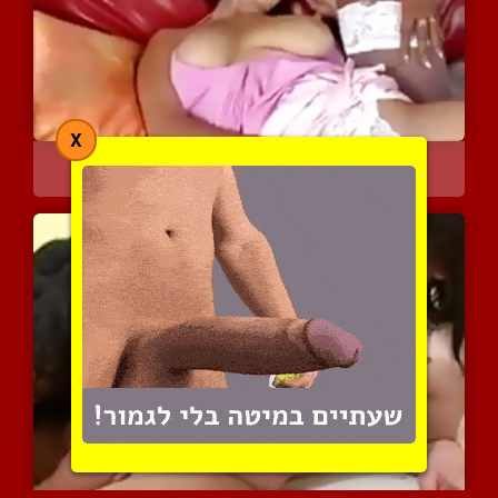
X
כושית עם ביצים ופרגית תו...
5042 צפיות
|
2 המלצות