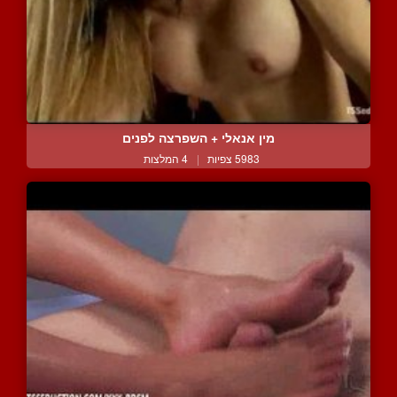
מין אנאלי + השפרצה לפנים
5983 צפיות
|
4 המלצות