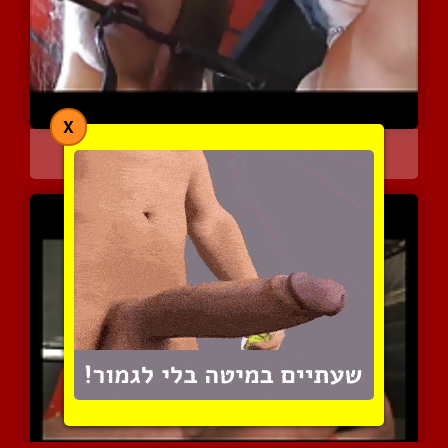
X
זנזונת רעה שולטת על עבד ...
7402 צפיות
|
1 המלצות