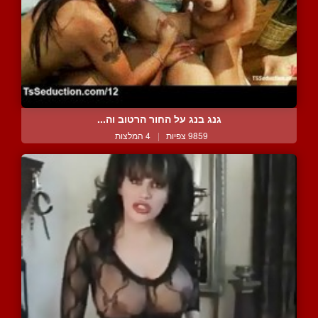
גנג בנג על החור הרטוב וה...
9859 צפיות
|
4 המלצות