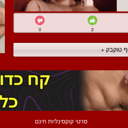
0
2
ף טוקבק +
סרטי קוקסינליות חינם