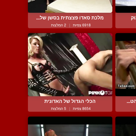
וק
מלכת סאדו פצצתית בסשן של...
6918 צפיות
|
2 המלצות
ט...
הכלי הגדול של האדונית
8654 צפיות
|
5 המלצות