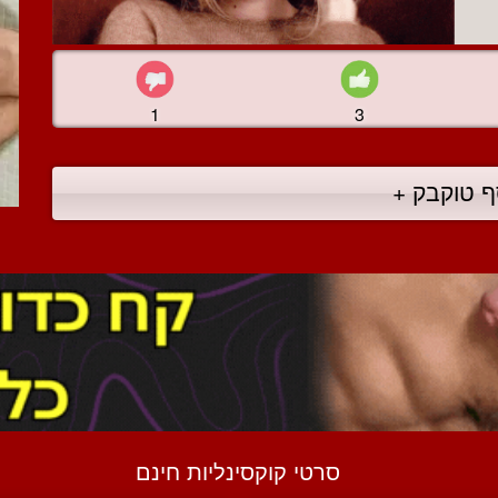
1
3
ף טוקבק +
סרטי קוקסינליות חינם