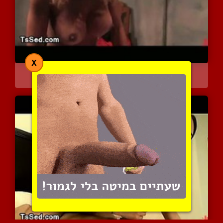
X
סשן סאדו פראי בחדר החקיר...
4625 צפיות
|
1 המלצות