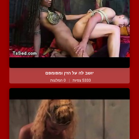
יושב לה על הזין ומפומפם
5333 צפיות
|
0 המלצות