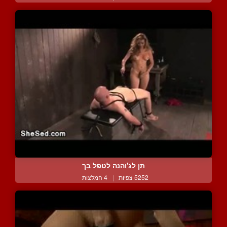
תן לג'והנה לטפל בך
5252 צפיות
|
4 המלצות