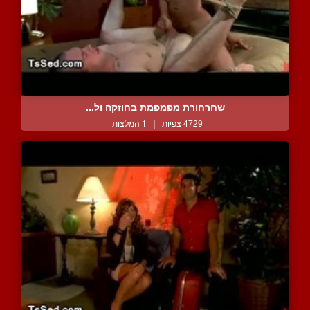
שחרחורת מפמפמת בחוזקה ול...
4729 צפיות
|
1 המלצות