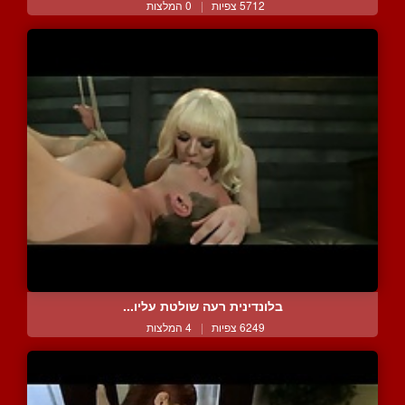
5712 צפיות
|
0 המלצות
בלונדינית רעה שולטת עליו...
6249 צפיות
|
4 המלצות