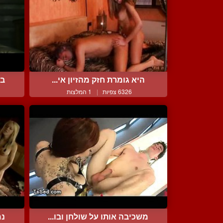
היא גומרת חזק מהזיון אי...
בל
6326 צפיות
|
1 המלצות
משכיבה אותו על שולחן ובו...
נמ