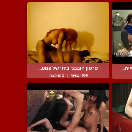
סרטון חובבני ביתי של פמפ...
ה...
4856 צפיות
|
2 המלצות