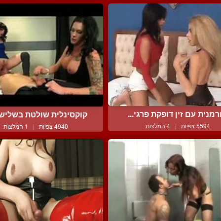
מנית עם זין דופקת פרגי...
קוקסינלית שולטת בשלישיי
5594 צפיות
|
4 המלצות
4940 צפיות
|
1 המלצות