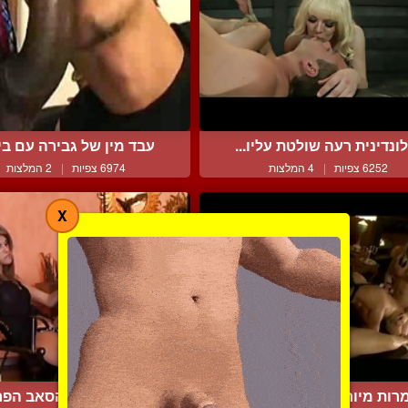
ונדינית רעה שולטת עליו...
עבד מין של גבירה עם ביצ
6252 צפיות
|
4 המלצות
6974 צפיות
|
2 המלצות
X
רות מיוחמות על גבר כנו...
קרול השווה והסאב הפר