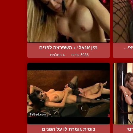
י...
מין אנאלי + השפרצה לפנים
5986 צפיות
|
4 המלצות
טי
כוסית גומרת לו על הפנים