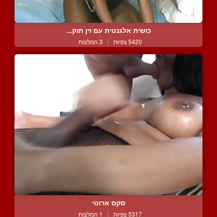
כושית אלגנטית עם זין תוק...
5420 צפיות
|
3 המלצות
סקס ארוטי
5317 צפיות
|
1 המלצות