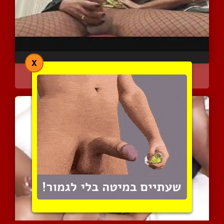
X
ברונטית לטינית פצצה בפעו...
5179 צפיות
|
0 המלצות