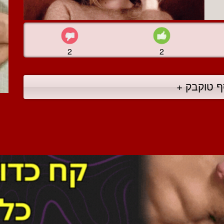
2
2
ף טוקבק +