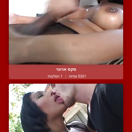
סקס ארוטי
5321 צפיות
|
1 המלצות