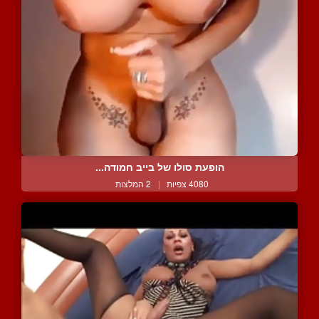
הופעת סולו של בייב חמודה...
4080 צפיות
|
2 המלצות