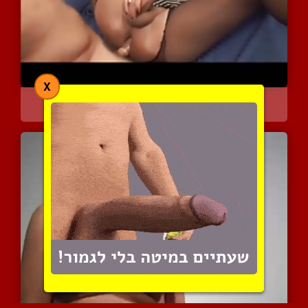
X
סרט באורך מלא של פצצה בז...
7217 צפיות
|
3 המלצות