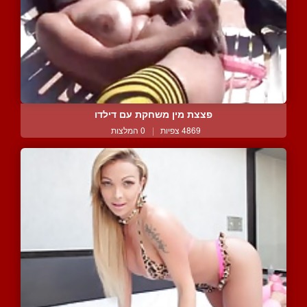
פצצת מין משחקת עם דילדו
4869 צפיות
|
0 המלצות