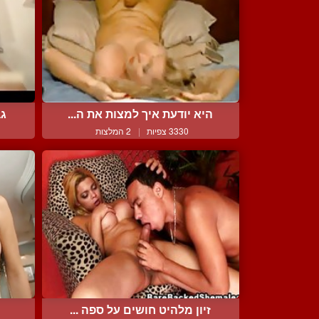
היא יודעת איך למצות את ה...
גב
3330 צפיות
|
2 המלצות
זיון מלהיט חושים על ספה ...