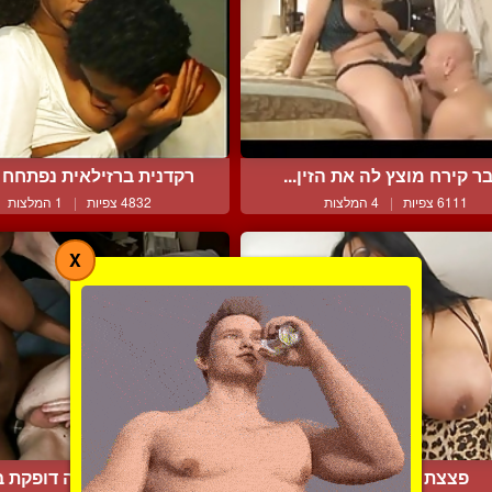
ר קירח מוצץ לה את הזין...
רקדנית ברזילאית נפתחח מ
6111 צפיות
|
4 המלצות
4832 צפיות
|
1 המלצות
X
פצצת מין עם ביצים
כוסית על שחורה דופקת בח