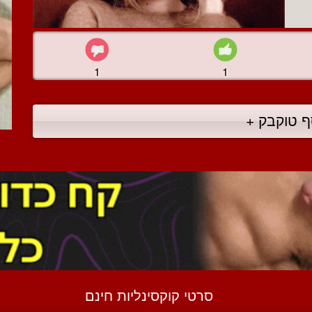
1
1
ף טוקבק +
סרטי קוקסינליות חינם