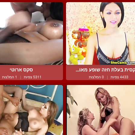
סית בעלת חזה שופע מאו...
סקס ארוטי
4433 צפיות
|
0 המלצות
5311 צפיות
|
1 המלצות