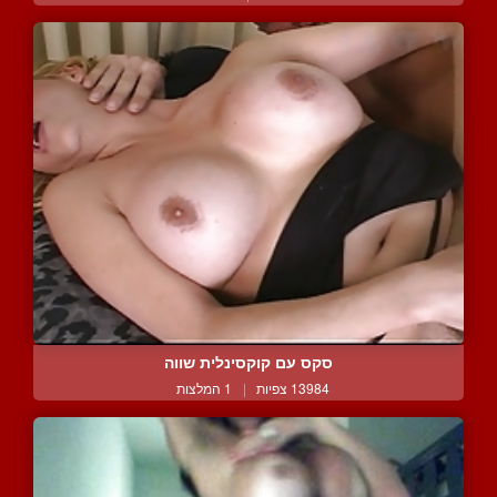
סקס עם קוקסינלית שווה
13984 צפיות
|
1 המלצות