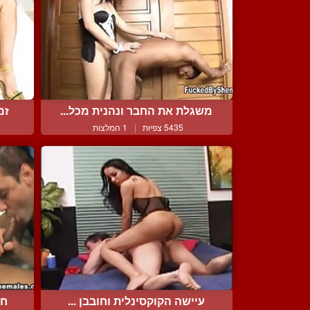
משגלת את החבר ונהנית מכל...
זמ
5435 צפיות
|
1 המלצות
עיישה הקוקסינלית וחובבן ...
חת