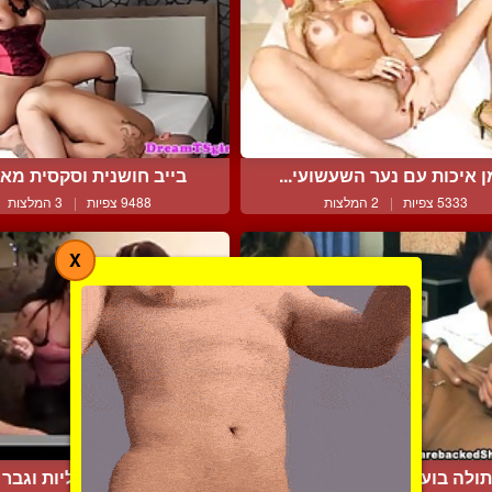
ן איכות עם נער השעשועי...
בייב חושנית וסקסית מאוד
5333 צפיות
|
2 המלצות
9488 צפיות
|
3 המלצות
X
ולה בועלת לו את הרקטום
תאומות קוקסנליות וגבר כ