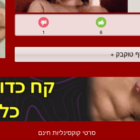
1
6
ף טוקבק +
סרטי קוקסינליות חינם