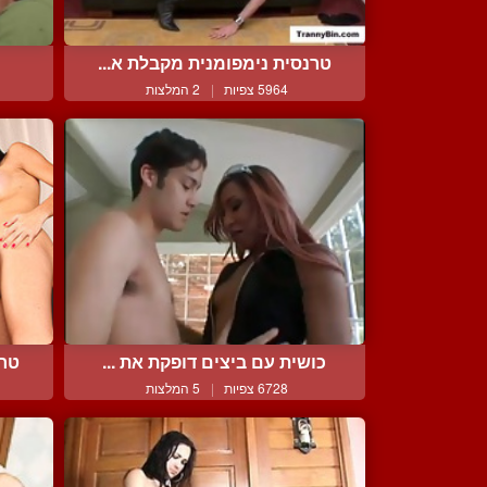
טרנסית נימפומנית מקבלת א...
5964 צפיות
|
2 המלצות
כושית עם ביצים דופקת את ...
טרא
6728 צפיות
|
5 המלצות