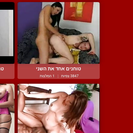
טוחנים אחד את השני
טר
3847 צפיות
|
1 המלצות