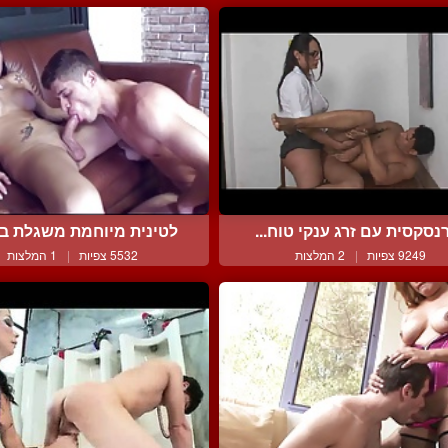
נסקסית עם זרג ענקי טוח...
לטינית מיוחמת משגלת בחו
9249 צפיות
|
2 המלצות
5532 צפיות
|
1 המלצות