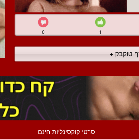
0
1
ף טוקבק +
סרטי קוקסינליות חינם