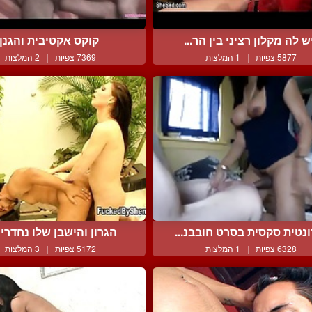
ש לה מקלון רציני בין הר...
קוקס אקטיבית והגנן
5877 צפיות
|
1 המלצות
7369 צפיות
|
2 המלצות
נטית סקסית בסרט חובבנ...
הגרון והישבן שלו נחדרים 
6328 צפיות
|
1 המלצות
5172 צפיות
|
3 המלצות