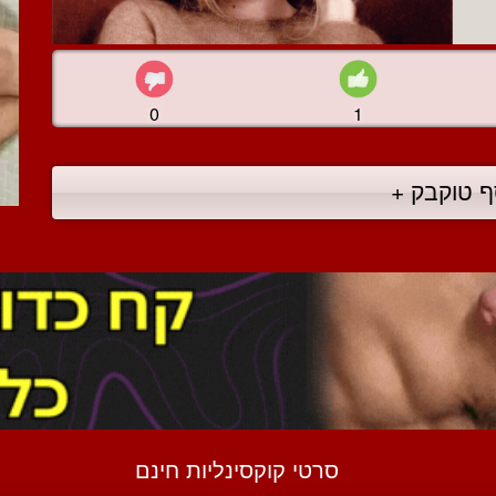
0
1
ף טוקבק +
סרטי קוקסינליות חינם