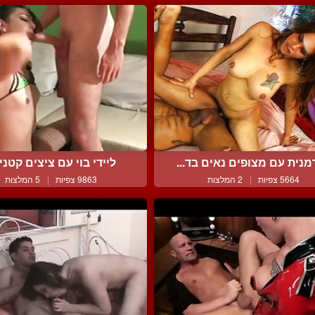
נית עם מצופים נאים בד...
ליידי בוי עם ציצים קטנים
5664 צפיות
|
2 המלצות
9863 צפיות
|
5 המלצות