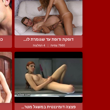
דופקת ודופת עד שגומרת לו...
כו
7660 צפיות
|
4 המלצות
פצצה דומיננטית במשגל מטר...