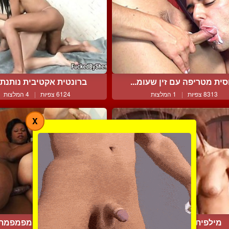
סית מטריפה עם זין שעומ...
ברונטית אקטיבית נותנת ל
8313 צפיות
|
1 המלצות
6124 צפיות
|
4 המלצות
X
מילפית בדפיקה חזקה
איבוני הטרנסית מפמפמת ג