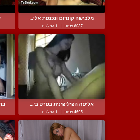
מלבישה קונדום ונכנסת אלי...
י
6087 צפיות
|
1 המלצות
אליסה הפיליפינית בסרט בי...
ברו
4695 צפיות
|
1 המלצות