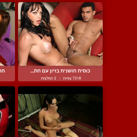
כוסית חושנית בזיון עם חת...
חרמ
7318 צפיות
|
2 המלצות