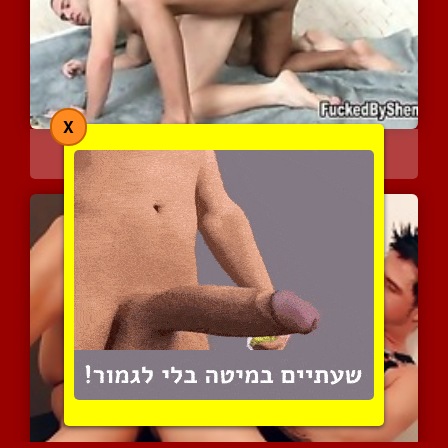
X
ברונטית אקטיבית נותנת לו...
6127 צפיות
|
4 המלצות