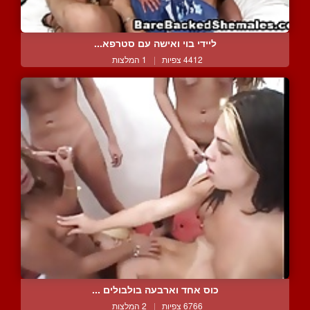
ליידי בוי ואישה עם סטרפא...
4412 צפיות
|
1 המלצות
כוס אחד וארבעה בולבולים ...
6766 צפיות
|
2 המלצות