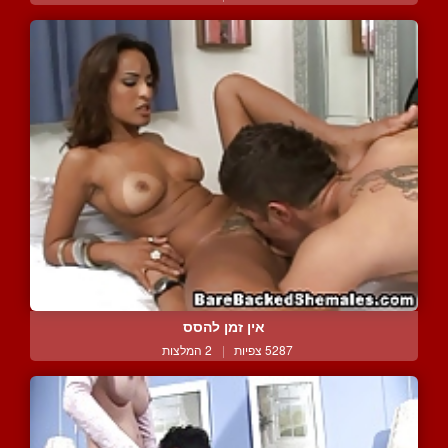
אין זמן להסס
5287 צפיות
|
2 המלצות