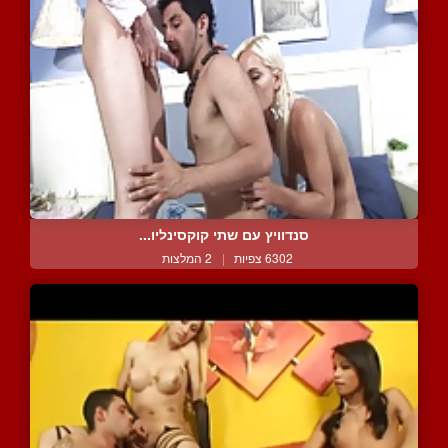
סנדוויץ עם שתי קוקסינליו...
6302 צפיות
|
2 המלצות