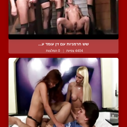
שש חרמניות עם זין עומד ע...
4404 צפיות
|
0 המלצות