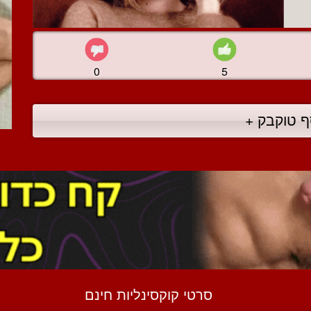
0
5
ף טוקבק +
סרטי קוקסינליות חינם