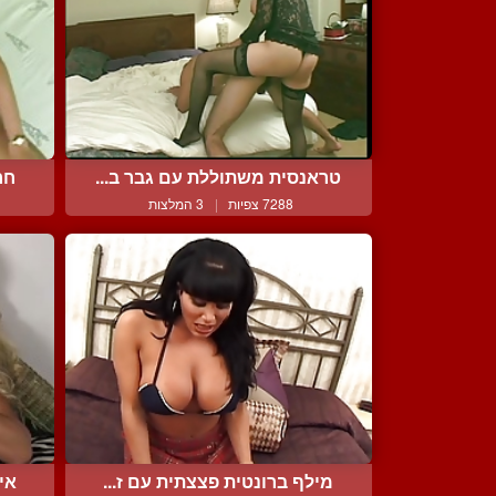
טראנסית משתוללת עם גבר ב...
חר
7288 צפיות
|
3 המלצות
מילף ברונטית פצצתית עם ז...
אי