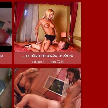
איטלקיה אלגנטית נבעלת בב...
הו
7214 צפיות
|
4 המלצות