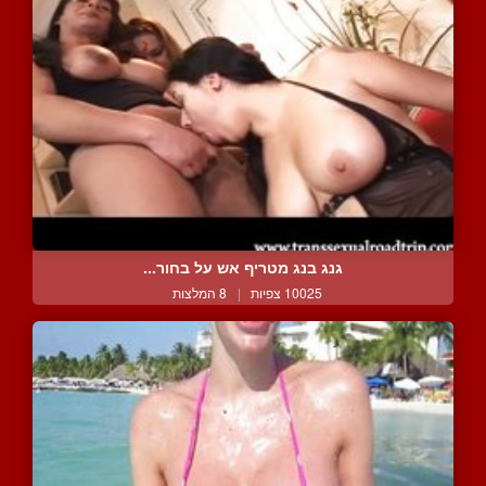
גנג בנג מטריף אש על בחור...
10025 צפיות
|
8 המלצות