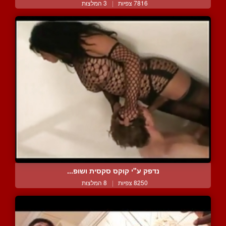
7816 צפיות
|
3 המלצות
נדפק ע"י קוקס סקסית ושופ...
8250 צפיות
|
8 המלצות